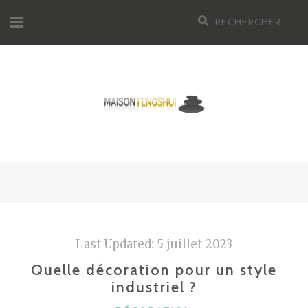
Aller
Recherche
au
pour
contenu
:
Last Updated:
5 juillet 2023
Quelle décoration pour un style
industriel ?