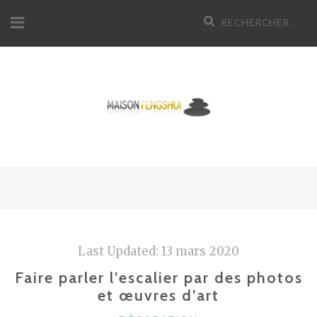
Aller
Recherche
au
pour
contenu
:
Last Updated:
13 mars 2020
Faire parler l’escalier par des photos
et œuvres d’art