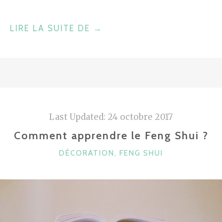
"ORGANISER
LIRE LA SUITE DE
→
SA
CUISINE
DANS
LE
RESPECT
DU
Last Updated:
24 octobre 2017
FENG
Comment apprendre le Feng Shui ?
SHUI"
CATÉGORIES
DÉCORATION
,
FENG SHUI