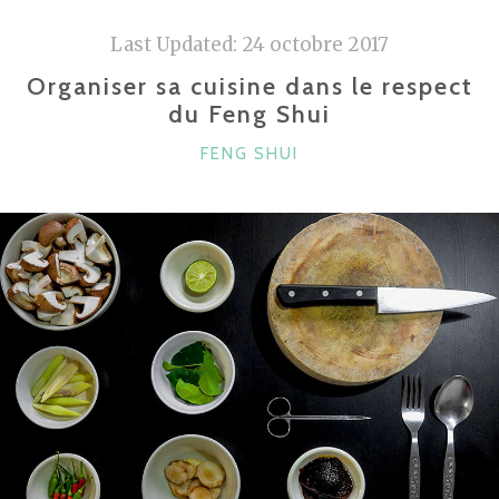
POUR
RENOUVELER
Last Updated:
24 octobre 2017
LES
Organiser sa cuisine dans le respect
FENÊTRES
du Feng Shui
DE
CATÉGORIES
FENG SHUI
VOTRE
SALON"