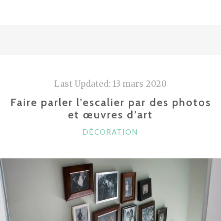
POUR
AMÉNAGER
SA
MAISON
À
PETIT
Last Updated:
13 mars 2020
PRIX"
Faire parler l’escalier par des photos
et œuvres d’art
CATÉGORIES
DÉCORATION